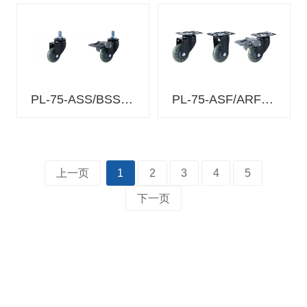
LUD-
3
SUN
125
高弹性聚氨酯
(Shore A70)
SUN
尼龙轮毂 球轴
SUNS/SUND
PL-75-ASS/BSS-SUNS
PL-75-ASF/ARF/BSF-SUNS
100
承 2个(SUNS
1个)
SUN
75-
HR
上一页
1
2
3
4
5
150
下一页
注塑橡胶
(Shore A85)
HR
HRD
PP 轮毂 球轴
125
承 2个
HR
100
HR