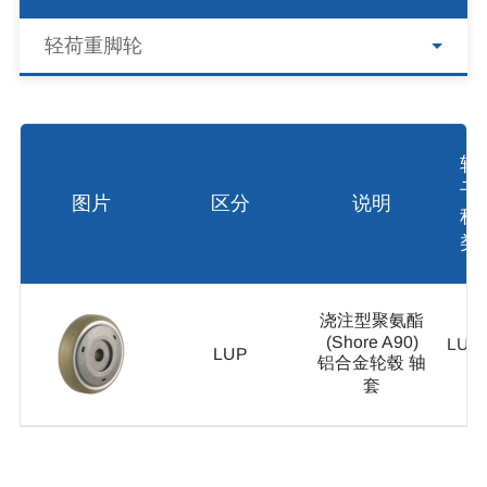
轻荷重脚轮
轮
子
图片
区分
说明
种
类
浇注型聚氨酯
(Shore A90)
LUP-
LUP
铝合金轮毂 轴
1
套
LU
WE