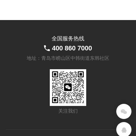
125
注塑橡胶
(Shore A85)
HR
HRS
PP 轮毂 球轴
100
承 1个
HRS-
2
全国服务热线
400 860 7000
HR
125
地址：青岛市崂山区中韩街道东韩社区
HR
100
注塑橡胶
(Shore A85)
HRN-
HRN
PP 轮毂 轴承
2
无
HRN-
2
关注我们
HRN-
2