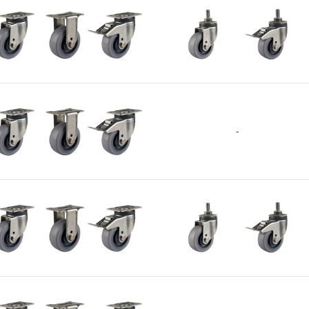
PLM-75-PEU-ASF/ARF/BSF-
HRD
MCD-150-48
1
MC 尼龙(Shore D80) 不
+
MCD
锈钢轴承 2个
MCD-130-48
1
LM-100-ASF/ARF/BSF-HRD
SPLM-100-ASS/BSS-HRD
MCN-62-28
6
MC尼龙(Shore D80) 轴
MCN
-
+
+
承无
MCN-49-25
4
NYN-63-30
6
LM-100-PEU-ASF/ARF/BSF-
尼龙66(Shore D70) 轴承
NYN
HRD
无
NYN-50-25
5
+