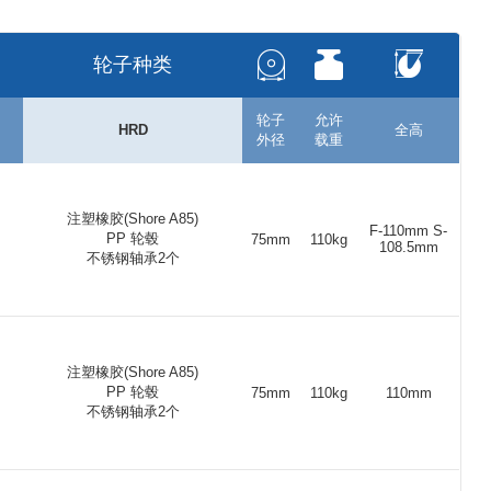
00
30
8
40
100
X
轮子种类
5
25
8
40
75
X
轮子
允许
HRD
全高
外径
载重
25
30
8
30
110
608 ZZ
00
30
8
30
100
608 ZZ
注塑橡胶(Shore A85)
F-110mm S-
PP 轮毂
75mm
110kg
108.5mm
不锈钢轴承2个
25
30
8
30
110
6202 ZZ
00
30
8
30
100
6202 ZZ
5
25
8
40
75
6202 ZZ
注塑橡胶(Shore A85)
25
30
8
40
110
X
PP 轮毂
75mm
110kg
110mm
不锈钢轴承2个
00
30
8
40
100
X
5
25
8
40
75
X