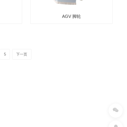
AGV 脚轮
5
下一页