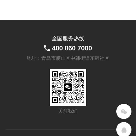
HUD-
100-29
MCQ-
300-100
全国服务热线
MC尼龙
(Shore
MCQ-
400 860 7000
MCQ
D80) 球轴
250-100
承 4个
地址：青岛市崂山区中韩街道东韩社区
MCQ-
200-100
MCD-
200-64
MCD-
150-68
关注我们
MCD-
150-64