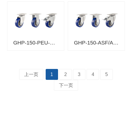
氨酯
(Shore
HUQ-
HUQ
A95) 碳钢
100-50
轮毂 球轴
承 4个
GHP-150-PEU-ASF/ARF/BSF-MUD
GHP-150-ASF/ARF/BSF-MUD
浇注型聚
HUD-
氨酯
100-48
(Shore
HUD(D70-
Steel)
D70) 碳钢
HUD-80-
轮毂 球轴
48
承 2个
上一页
1
2
3
4
5
下一页
HUD-
200-65
浇注型聚
HUD-
氨酯
150-40
(Shore
HUD
A95) 碳钢
HUD-
轮毂 球轴
110-29
承 2个