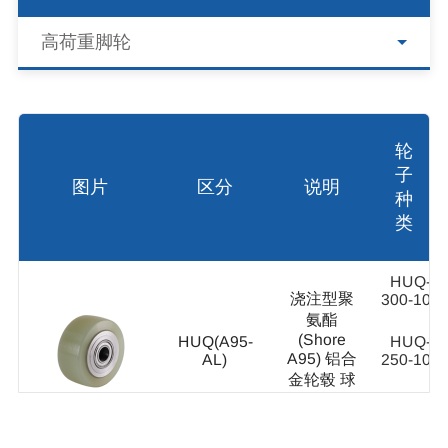
高荷重脚轮
轮
子
图片
区分
说明
种
类
HUQ-
浇注型聚
300-100
氨酯
(Shore
HUQ(A95-
HUQ-
A95) 铝合
AL)
250-100
金轮毂 球
轴承 4个
HUQ-
200-100