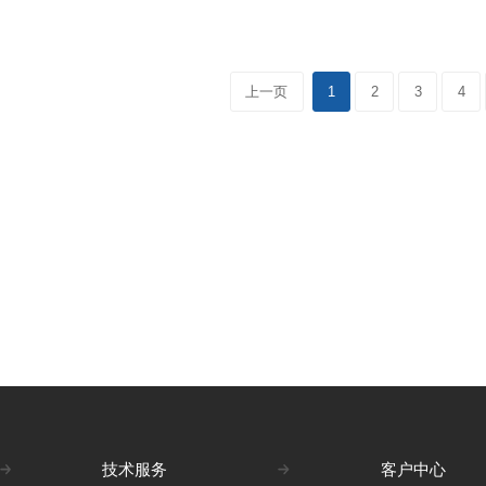
HUD
A95) 铝合金轮毂 球轴承
2个
HUD-130-48
1
HUD-130-40
1
上一页
1
2
3
4
HUD-100-48
1
浇注型聚氨酯(Shore
MUPD
A95) 碳钢冲压轮毂 球轴
承 2个
MUPD-150-
1
40
浇注型聚氨酯(Shore
MUID
A95) 碳钢冲压轮毂 特制
球轴承 1个
MUID-150-45
1
MUD-200-40
2
MUD-150-40
1
技术服务
客户中心