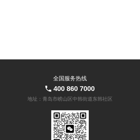
MCD
(Shore D80)
球轴承 2个
MCD-60-
48
NYD-75-
55
尼龙
66(Shore
NYD-70-
NYD
D70) 球轴承
48
2个
NYD-60-
48
全国服务热线
400 860 7000
尼龙
66(Shore
地址：青岛市崂山区中韩街道东韩社区
NYQ-60-
NYQ
D70) 球轴承
55
4个