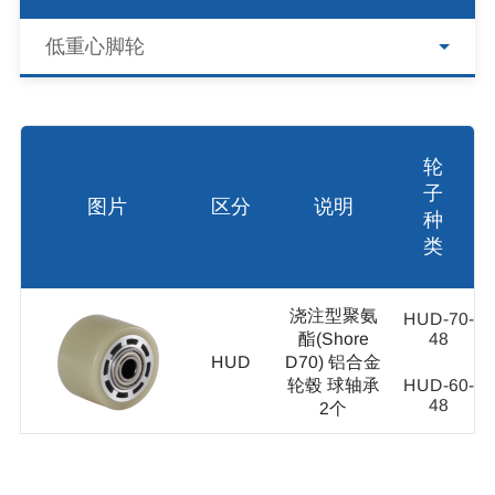
低重心脚轮
轮
子
图片
区分
说明
种
类
浇注型聚氨
HUD-70-
酯(Shore
48
HUD
D70) 铝合金
轮毂 球轴承
HUD-60-
48
2个
MCD-70-
48
MC尼龙